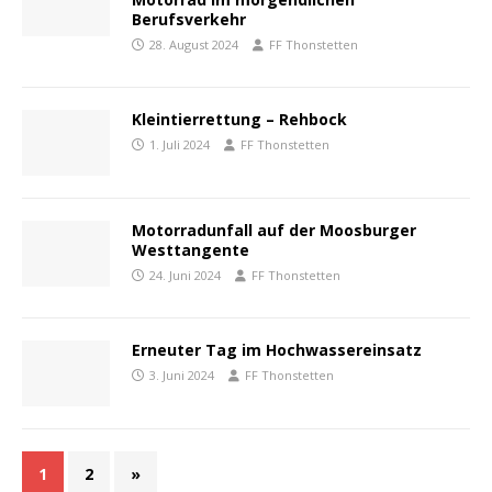
Berufsverkehr
28. August 2024
FF Thonstetten
Kleintierrettung – Rehbock
1. Juli 2024
FF Thonstetten
Motorradunfall auf der Moosburger
Westtangente
24. Juni 2024
FF Thonstetten
Erneuter Tag im Hochwassereinsatz
3. Juni 2024
FF Thonstetten
1
2
»