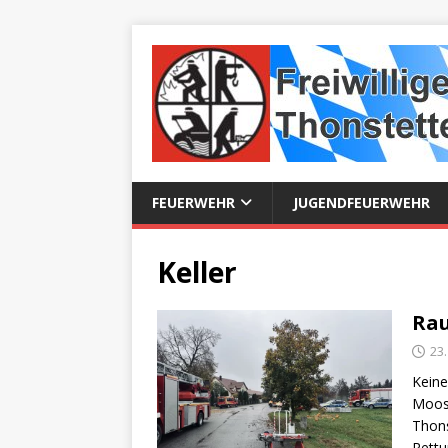
FEUERWEHR
JUGENDFEUERWEHR
Keller
Rau
23
Keine
Moosb
Thons
Rettu