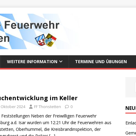
WEITERE INFORMATION
TERMINE UND ÜBUNGEN
chentwicklung im Keller
. Oktober 2024
FF Thonstetten
0
NEU
 Feststellungen Neben der Freiwilligen Feuerwehr
urg a.d. Isar wurden um 12:21 Uhr die Feuerwehren aus
Einla
tetten, Oberhummel, die Kreisbrandinspektion, der
Geme
ngsdienst und die Polizei
[…]